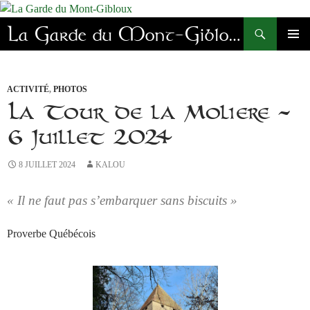
Aller
au
Recherche
La Garde du Mont-Gibloux
contenu
MENU
PRINC
ACTIVITÉ
,
PHOTOS
La Tour de la Molière –
6 Juillet 2024
8 JUILLET 2024
KALOU
« Il ne faut pas s’embarquer sans biscuits »
Proverbe Québécois