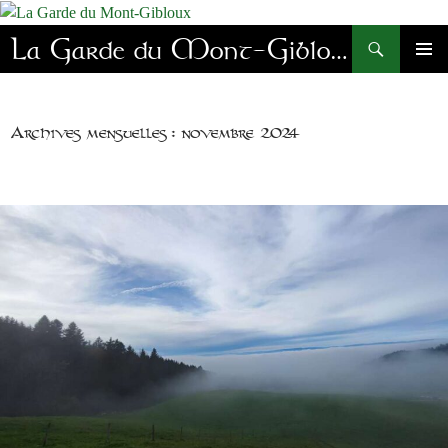
Aller
au
Recherche
La Garde du Mont-Gibloux
contenu
MENU
PRINC
Archives mensuelles : novembre 2024