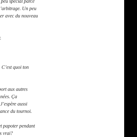
 peu spécial parce
d’arbitrage. Un peu
iser avec du nouveau
.
 C’est quoi ton
ort aux autres
nnées. Ça
 J’espère aussi
iance du tournoi.
 et papoter pendant
s vrai?