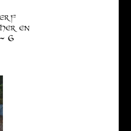
erf
her en
– 6