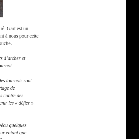
ré. Gart est un
nt à nous pour cette
mouche.
s d’archer et
ournoi.
es tournois sont
rtage de
es contre des
nir les « défier »
 vécu quelques
our entant que