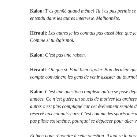
Kalou
:
T’es gonflé quand même! Tu t’es pas permis ce
entendu dans les autres interview. Malhonnête.
Hérault
:
Les autres je les connais pas aussi bien que je 
Comme
si tu étais moi.
Kalou
:
C’est pas une raison.
Hérault
:
Oh que si. Faut bien rigoler. Bon dernière q
compte convaincre les gens de venir assister au tourno
Kalou
:
C’est une question complexe qu’on se pose de
années. Ce n’est guère un soucis de motiver les archers
autres c’est plus compliqué car cet événement semble 
réservé aux connaisseurs. C’est comme les sports mécan
pas pilote soit-même, pourquoi se déplacer pour aller 
Et bien pour répondre à cette question, il faut se la pos