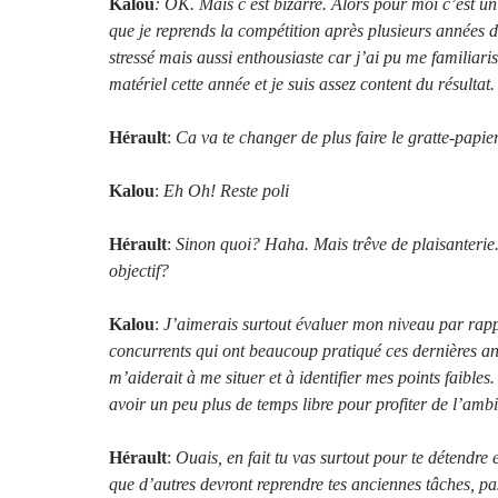
Kalou
: OK. Mais c est bizarre. Alors pour moi c’est un
que je reprends la compétition après plusieurs années 
stressé mais aussi enthousiaste car j’ai pu me familiar
matériel cette année et je suis assez content du résultat.
Hérault
:
Ca va te changer de plus faire le gratte-papier
Kalou
:
Eh Oh! Reste poli
Hérault
:
Sinon quoi? Haha. Mais trêve de plaisanterie.
objectif?
Kalou
:
J’aimerais surtout évaluer mon niveau par rapp
concurrents qui ont beaucoup pratiqué ces dernières a
m’aiderait à me situer et à identifier mes points faibles.
avoir un peu plus de temps libre pour profiter de l’amb
Hérault
:
Ouais, en fait tu vas surtout pour te détendre
que d’autres devront reprendre tes anciennes tâches, pa