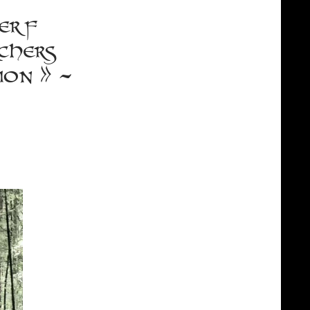
erf
chers
on » –