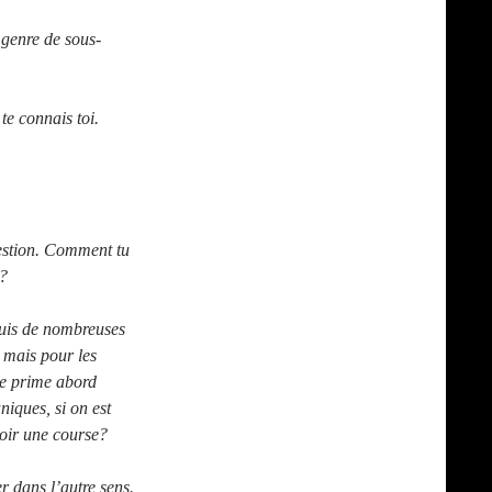
 genre de sous-
te connais toi.
uestion. Comment tu
i?
puis de nombreuses
 mais pour les
de prime abord
iques, si on est
voir une course?
er dans l’autre sens.