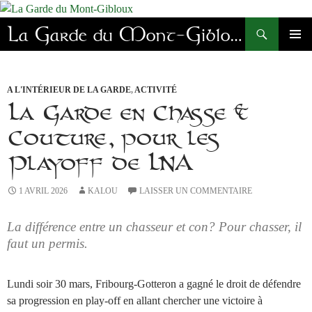
Aller
au
Recherche
La Garde du Mont-Gibloux
contenu
MENU
PRINC
A L'INTÉRIEUR DE LA GARDE
,
ACTIVITÉ
La Garde en Chasse &
Couture, pour les
Playoff de LNA
1 AVRIL 2026
KALOU
LAISSER UN COMMENTAIRE
La différence entre un chasseur et con? Pour chasser, il
faut un permis.
Lundi soir 30 mars, Fribourg-Gotteron a gagné le droit de défendre
sa progression en play-off en allant chercher une victoire à