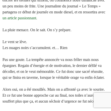
encore les oreilles qui sifflent, on commence notre dimanche avec
un peu moins de frite. Une journaliste du journal « Le Temps »
partagera ce début de journée en mode diesel, et en ressortira avec
un article passionnant.
La pluie menace. On le sait. On s’y prépare.
Le vent se lève.
Les nuages noirs s’accumulent. et… Rien
Pas une goute. La tempête annoncée va nous frôler mais nous
épargner. Regain d’énergie et de motivation, le dernier défilé va
décoller, et on le veut mémorable. Ce fut donc une sacré réussite,
qui se finira en taverne, lorsque le véritable orage va enfin éclater.
Alors oui, on a été mouillés. Mais on a affronté ça avec le sourire.
Et ce fut une bonne approche car au final, nos toiles n’auront pas
souffert plus que ça, et aucun séchoir d’urgence ne fut nécessaire.