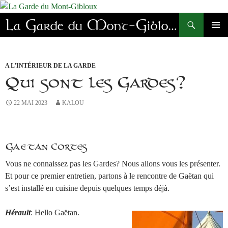
Aller
au
Recherche
La Garde du Mont-Gibloux
contenu
MENU
PRINC
A L'INTÉRIEUR DE LA GARDE
Qui sont les Gardes?
22 MAI 2023
KALOU
Gaëtan Cortes
Vous ne connaissez pas les Gardes? Nous allons vous les présenter.
Et pour ce premier entretien, partons à le rencontre de Gaëtan qui
s’est installé en cuisine depuis quelques temps déjà.
Hérault
: Hello Gaëtan.