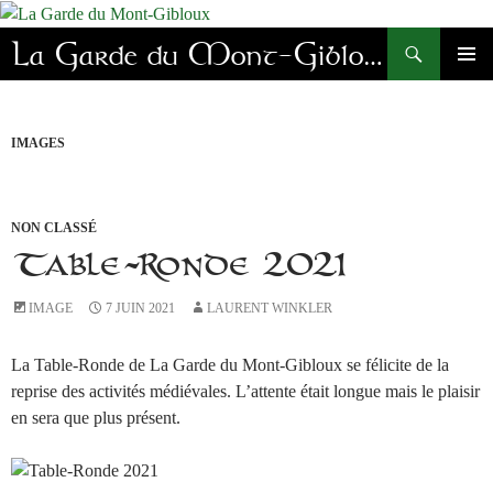
Aller
au
Recherche
La Garde du Mont-Gibloux
contenu
MENU
PRINC
IMAGES
NON CLASSÉ
Table-Ronde 2021
IMAGE
7 JUIN 2021
LAURENT WINKLER
La Table-Ronde de La Garde du Mont-Gibloux se félicite de la
reprise des activités médiévales. L’attente était longue mais le plaisir
en sera que plus présent.