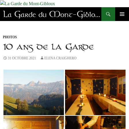
Aller
au
Recherche
La Garde du Mont-Gibloux
contenu
MENU
PRINC
PHOTOS
10 ans de la Garde
31 OCTOBRE 2021
ELENA CRAIGHERO