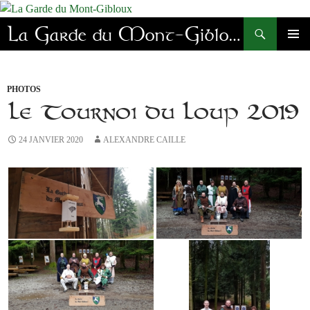
Aller
au
Recherche
La Garde du Mont-Gibloux
contenu
MENU
PRINC
PHOTOS
Le Tournoi du Loup 2019
24 JANVIER 2020
ALEXANDRE CAILLE