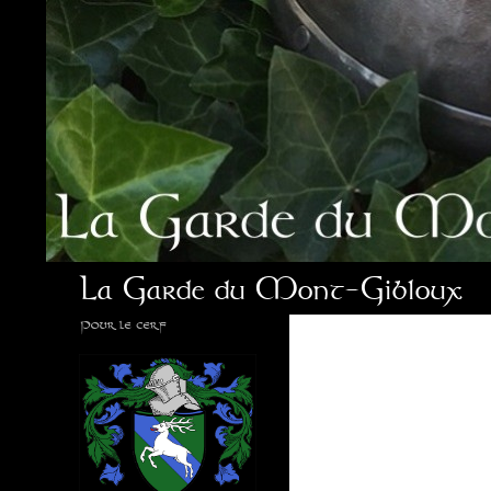
Aller
au
contenu
Recherche
La Garde du Mont-Gibloux
Pour le cerf