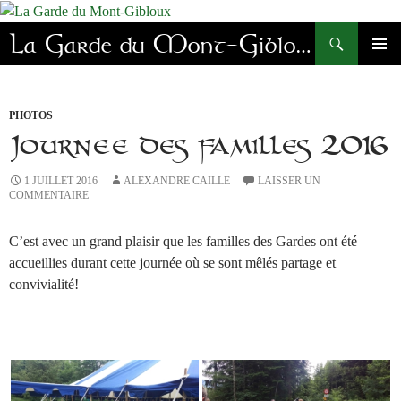
Aller
au
Recherche
La Garde du Mont-Gibloux
contenu
MENU
PRINC
PHOTOS
Journée des familles 2016
1 JUILLET 2016
ALEXANDRE CAILLE
LAISSER UN
COMMENTAIRE
C’est avec un grand plaisir que les familles des Gardes ont été
accueillies durant cette journée où se sont mêlés partage et
convivialité!