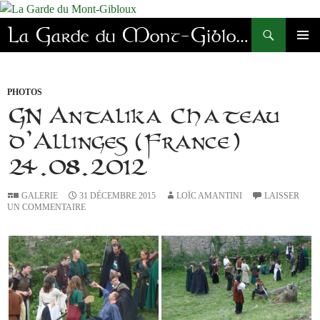
Aller
au
Recherche
La Garde du Mont-Gibloux
contenu
MENU
PRINC
PHOTOS
GN Antalika Château
d’Allinges (France)
24.08.2012
GALERIE
31 DÉCEMBRE 2015
LOÏC AMANTINI
LAISSER
UN COMMENTAIRE