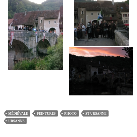
MÉDIÉVALE
PEINTURES
PHOTO
ST URSANNE
URSANNE