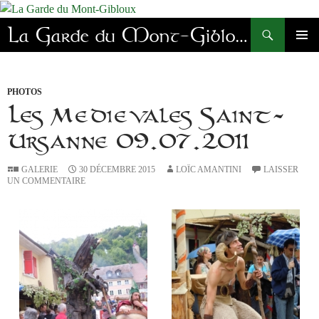
Aller
au
Recherche
La Garde du Mont-Gibloux
contenu
MENU
PRINC
PHOTOS
Les Médiévales Saint-
Ursanne 09.07.2011
GALERIE
30 DÉCEMBRE 2015
LOÏC AMANTINI
LAISSER
UN COMMENTAIRE