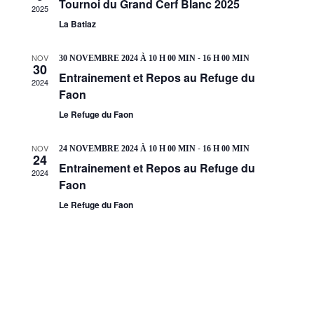
c
H
Tournoi du Grand Cerf Blanc 2025
h
2025
o
E
t
e
La Batiaz
n
i
e
d
e
t
o
-
NOV
30 NOVEMBRE 2024 À 10 H 00 MIN
16 H 00 MIN
v
n
30
n
u
Entrainement et Repos au Refuge du
a
2024
n
e
Faon
v
s
e
i
É
Le Refuge du Faon
z
g
v
a
u
è
-
NOV
t
24 NOVEMBRE 2024 À 10 H 00 MIN
16 H 00 MIN
n
n
24
i
e
Entrainement et Repos au Refuge du
e
2024
m
o
Faon
d
e
n
n
a
Le Refuge du Faon
d
t
e
t
v
e
u
.
e
s
É
v