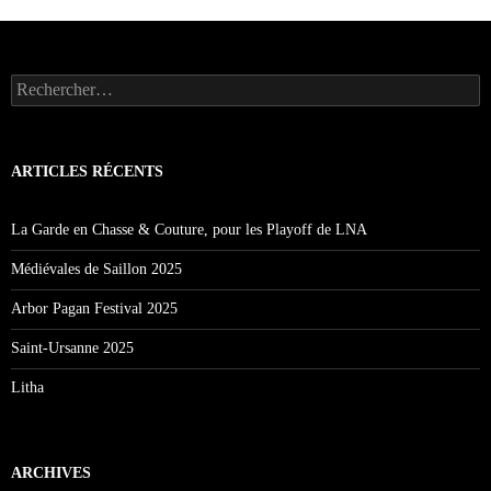
è
n
e
m
Rechercher :
e
n
t
s
ARTICLES RÉCENTS
La Garde en Chasse & Couture, pour les Playoff de LNA
Médiévales de Saillon 2025
Arbor Pagan Festival 2025
Saint-Ursanne 2025
Litha
ARCHIVES