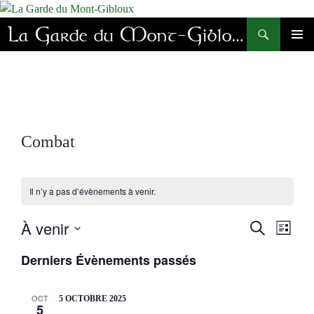
Aller
au
Recherche
La Garde du Mont-Gibloux
contenu
MENU
PRINC
Combat
Il n’y a pas d’évènements à venir.
À venir
R
N
R
L
a
e
E
I
S
v
C
c
Derniers Évènements passés
S
i
é
H
h
T
g
E
e
l
E
a
R
r
e
OCT
5 OCTOBRE 2025
t
C
5
c
i